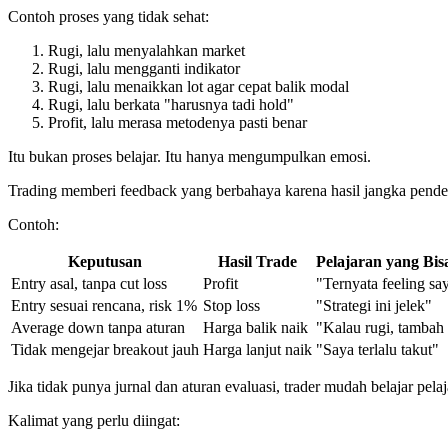
Contoh proses yang tidak sehat:
Rugi, lalu menyalahkan market
Rugi, lalu mengganti indikator
Rugi, lalu menaikkan lot agar cepat balik modal
Rugi, lalu berkata "harusnya tadi hold"
Profit, lalu merasa metodenya pasti benar
Itu bukan proses belajar. Itu hanya mengumpulkan emosi.
Trading memberi feedback yang berbahaya karena hasil jangka pendek 
Contoh:
Keputusan
Hasil Trade
Pelajaran yang Bis
Entry asal, tanpa cut loss
Profit
"Ternyata feeling sa
Entry sesuai rencana, risk 1%
Stop loss
"Strategi ini jelek"
Average down tanpa aturan
Harga balik naik
"Kalau rugi, tambah 
Tidak mengejar breakout jauh
Harga lanjut naik
"Saya terlalu takut"
Jika tidak punya jurnal dan aturan evaluasi, trader mudah belajar pela
Kalimat yang perlu diingat: