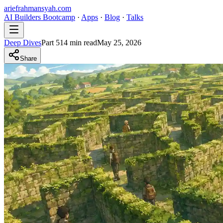
ariefrahmansyah.com
AI Builders Bootcamp
·
Apps
·
Blog
·
Talks
Deep Dives
Part
5
14
min read
May 25, 2026
Share