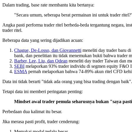
Dalam trading, base rate membantu kita bertanya:
"Secara umum, seberapa berat permainan ini untuk trader ritel?
Angka pasti performa trader ritel berbeda-beda tergantung negara, i
trader ritel.
Beberapa data yang sering dijadikan acuan:
Chague, De-Losso, dan Giovannetti
meneliti day trader baru di
bank, dan penelitian itu tidak menemukan bukti bahwa trader
Barber, Lee, Liu, dan Odean
meneliti day trader Taiwan dan me
SEBI
melaporkan 93% trader individu di segmen equity F&O I
ESMA
pernah melaporkan bahwa 74-89% akun ritel CFD kehil
Data ini tidak berarti "tidak ada orang yang bisa trading dengan baik"
Tetapi data ini memberi peringatan penting:
Mindset awal trader pemula seharusnya bukan "saya pasti 
Perbedaan dua kalimat itu besar.
Jika merasa pasti profit, trader cenderung:
Memakai modal terlalu besar