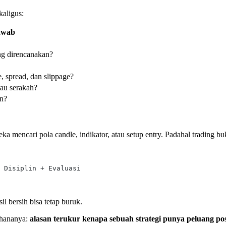
kaligus:
awab
ng direncanakan?
, spread, dan slippage?
tau serakah?
an?
reka mencari pola candle, indikator, atau setup entry. Padahal trading
 Disiplin + Evaluasi
sil bersih bisa tetap buruk.
rhananya:
alasan terukur kenapa sebuah strategi punya peluang posi