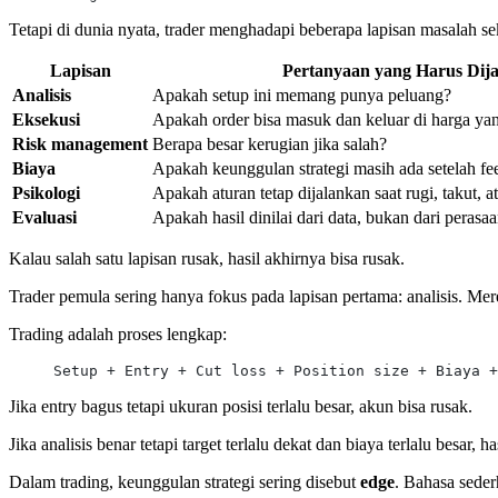
Tetapi di dunia nyata, trader menghadapi beberapa lapisan masalah se
Lapisan
Pertanyaan yang Harus Dij
Analisis
Apakah setup ini memang punya peluang?
Eksekusi
Apakah order bisa masuk dan keluar di harga ya
Risk management
Berapa besar kerugian jika salah?
Biaya
Apakah keunggulan strategi masih ada setelah fee
Psikologi
Apakah aturan tetap dijalankan saat rugi, takut, a
Evaluasi
Apakah hasil dinilai dari data, bukan dari perasa
Kalau salah satu lapisan rusak, hasil akhirnya bisa rusak.
Trader pemula sering hanya fokus pada lapisan pertama: analisis. Me
Trading adalah proses lengkap:
Setup + Entry + Cut loss + Position size + Biaya +
Jika entry bagus tetapi ukuran posisi terlalu besar, akun bisa rusak.
Jika analisis benar tetapi target terlalu dekat dan biaya terlalu besar, ha
Dalam trading, keunggulan strategi sering disebut
edge
. Bahasa sede