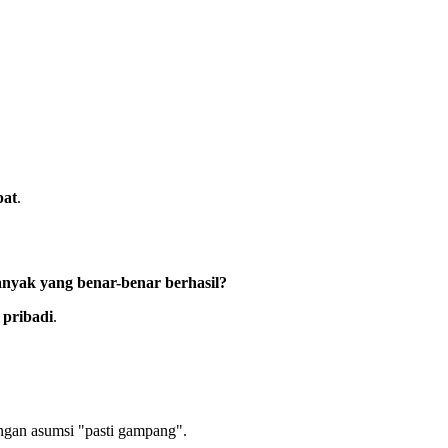
pat
.
anyak yang benar-benar berhasil?
 pribadi
.
engan asumsi "pasti gampang".