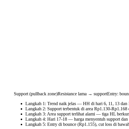
Support (pullback zone)
Resistance lama → support
Entry: boun
Langkah 1: Trend naik jelas — HH di hari 6, 11, 13 dan H
Langkah 2: Support terbentuk di area Rp1.130-Rp1.168 d
Langkah 3: Area support terlihat alami — tiga HL berkum
Langkah 4: Hari 17-18 — harga menyentuh support dan m
Langkah 5: Entry di bounce (Rp1.155), cut loss di bawa