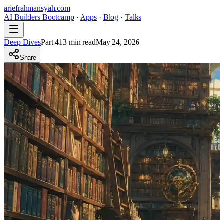
ariefrahmansyah.com
AI Builders Bootcamp
·
Apps
·
Blog
·
Talks
Deep Dives
Part
4
13
min read
May 24, 2026
Share