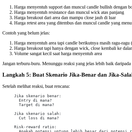
Harga menyentuh support dan muncul candle bullish dengan b
Harga menyentuh resistance dan muncul wick atas panjang
Harga breakout dari area dan mampu close jauh di luar
Harga retest area yang ditembus dan muncul candle yang men
Contoh yang belum jelas:
Harga menyentuh area tapi candle berikutnya masih ragu-ragu (
Harga breakout tapi hanya dengan wick, close kembali ke dala
Volume sangat kecil saat harga menyentuh area
Jangan terburu-buru. Menunggu reaksi yang jelas lebih baik daripada
Langkah 5: Buat Skenario Jika-Benar dan Jika-Sal
Setelah melihat reaksi, buat rencana:
Jika skenario benar:
  Entry di mana?
  Target di mana?
Jika skenario salah:
  Cut loss di mana?
Risk-reward ratio:
  Apakah potensi untung lebih besar dari potensi r