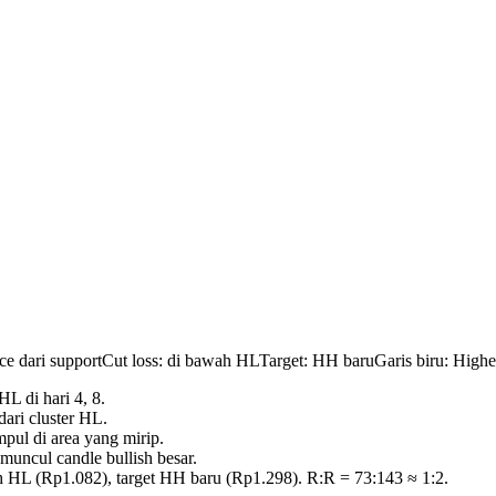
ce dari support
Cut loss: di bawah HL
Target: HH baru
Garis biru:
Highe
L di hari 4, 8.
ari cluster HL.
pul di area yang mirip.
uncul candle bullish besar.
h HL (Rp1.082), target HH baru (Rp1.298). R:R = 73:143 ≈ 1:2.