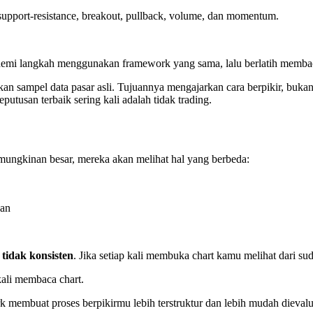
, support-resistance, breakout, pullback, volume, dan momentum.
demi langkah menggunakan framework yang sama, lalu berlatih membaca
kan sampel data pasar asli. Tujuannya mengajarkan cara berpikir, bukan
putusan terbaik sering kali adalah tidak trading.
mungkinan besar, mereka akan melihat hal yang berbeda:
kan
tidak konsisten
. Jika setiap kali membuka chart kamu melihat dari s
kali membaca chart.
 membuat proses berpikirmu lebih terstruktur dan lebih mudah dievalu