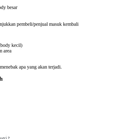
ody besar
unjukkan pembeli/penjual masuk kembali
body kecil)
m area
 menebak apa yang akan terjadi.
ah
ugi?