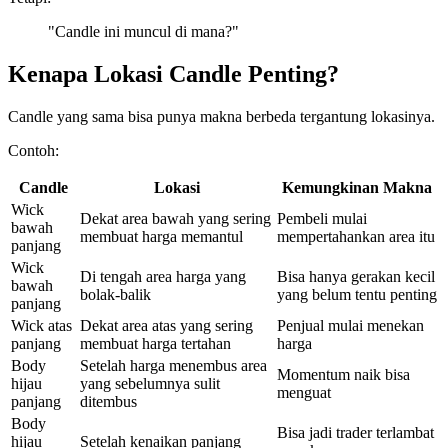
"Candle ini muncul di mana?"
Kenapa Lokasi Candle Penting?
Candle yang sama bisa punya makna berbeda tergantung lokasinya.
Contoh:
Candle
Lokasi
Kemungkinan Makna
Wick
Dekat area bawah yang sering
Pembeli mulai
bawah
membuat harga memantul
mempertahankan area itu
panjang
Wick
Di tengah area harga yang
Bisa hanya gerakan kecil
bawah
bolak-balik
yang belum tentu penting
panjang
Wick atas
Dekat area atas yang sering
Penjual mulai menekan
panjang
membuat harga tertahan
harga
Body
Setelah harga menembus area
Momentum naik bisa
hijau
yang sebelumnya sulit
menguat
panjang
ditembus
Body
Bisa jadi trader terlambat
hijau
Setelah kenaikan panjang