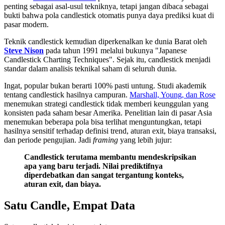
penting sebagai asal-usul tekniknya, tetapi jangan dibaca sebagai
bukti bahwa pola candlestick otomatis punya daya prediksi kuat di
pasar modern.
Teknik candlestick kemudian diperkenalkan ke dunia Barat oleh
Steve Nison
pada tahun 1991 melalui bukunya "Japanese
Candlestick Charting Techniques". Sejak itu, candlestick menjadi
standar dalam analisis teknikal saham di seluruh dunia.
Ingat, popular bukan berarti 100% pasti untung. Studi akademik
tentang candlestick hasilnya campuran.
Marshall, Young, dan Rose
menemukan strategi candlestick tidak memberi keunggulan yang
konsisten pada saham besar Amerika. Penelitian lain di pasar Asia
menemukan beberapa pola bisa terlihat menguntungkan, tetapi
hasilnya sensitif terhadap definisi trend, aturan exit, biaya transaksi,
dan periode pengujian. Jadi
framing
yang lebih jujur:
Candlestick terutama membantu mendeskripsikan
apa yang baru terjadi. Nilai prediktifnya
diperdebatkan dan sangat tergantung konteks,
aturan exit, dan biaya.
Satu Candle, Empat Data