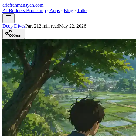
ariefrahmansyah.com
AI Builders Bootcamp
·
Apps
·
Blog
·
Talks
Deep Dives
Part
2
12
min read
May 22, 2026
Share