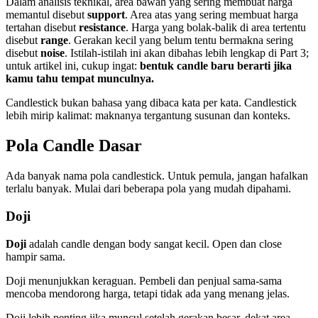
Dalam analisis teknikal, area bawah yang sering membuat harga
memantul disebut
support
. Area atas yang sering membuat harga
tertahan disebut
resistance
. Harga yang bolak-balik di area tertentu
disebut
range
. Gerakan kecil yang belum tentu bermakna sering
disebut
noise
. Istilah-istilah ini akan dibahas lebih lengkap di Part 3;
untuk artikel ini, cukup ingat:
bentuk candle baru berarti jika
kamu tahu tempat munculnya.
Candlestick bukan bahasa yang dibaca kata per kata. Candlestick
lebih mirip kalimat: maknanya tergantung susunan dan konteks.
Pola Candle Dasar
Ada banyak nama pola candlestick. Untuk pemula, jangan hafalkan
terlalu banyak. Mulai dari beberapa pola yang mudah dipahami.
Doji
Doji
adalah candle dengan body sangat kecil. Open dan close
hampir sama.
Doji menunjukkan keraguan. Pembeli dan penjual sama-sama
mencoba mendorong harga, tetapi tidak ada yang menang jelas.
Doji lebih penting jika muncul setelah gerakan besar, dekat area