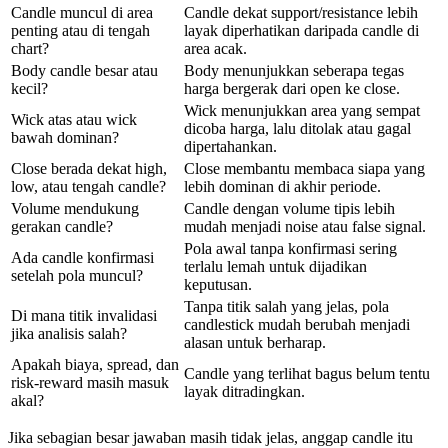
Candle muncul di area
Candle dekat support/resistance lebih
penting atau di tengah
layak diperhatikan daripada candle di
chart?
area acak.
Body candle besar atau
Body menunjukkan seberapa tegas
kecil?
harga bergerak dari open ke close.
Wick menunjukkan area yang sempat
Wick atas atau wick
dicoba harga, lalu ditolak atau gagal
bawah dominan?
dipertahankan.
Close berada dekat high,
Close membantu membaca siapa yang
low, atau tengah candle?
lebih dominan di akhir periode.
Volume mendukung
Candle dengan volume tipis lebih
gerakan candle?
mudah menjadi noise atau false signal.
Pola awal tanpa konfirmasi sering
Ada candle konfirmasi
terlalu lemah untuk dijadikan
setelah pola muncul?
keputusan.
Tanpa titik salah yang jelas, pola
Di mana titik invalidasi
candlestick mudah berubah menjadi
jika analisis salah?
alasan untuk berharap.
Apakah biaya, spread, dan
Candle yang terlihat bagus belum tentu
risk-reward masih masuk
layak ditradingkan.
akal?
Jika sebagian besar jawaban masih tidak jelas, anggap candle itu