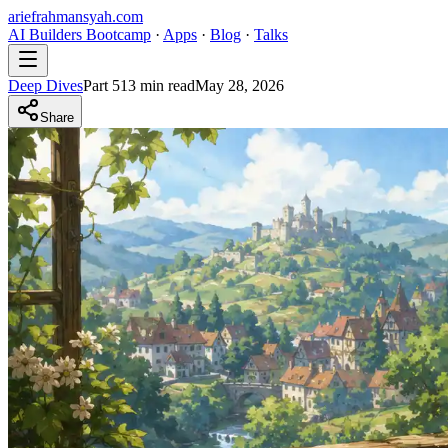
ariefrahmansyah.com
AI Builders Bootcamp
·
Apps
·
Blog
·
Talks
Deep Dives
Part
5
13
min read
May 28, 2026
Share