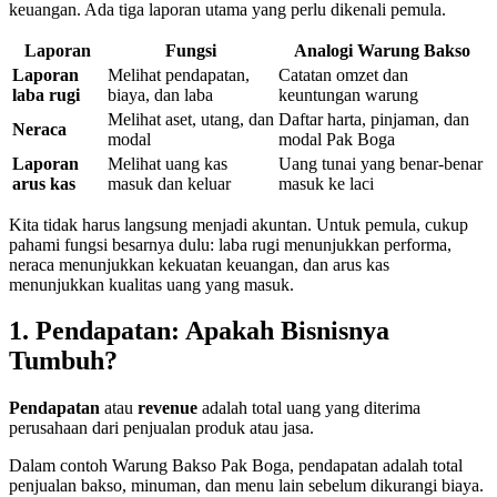
keuangan. Ada tiga laporan utama yang perlu dikenali pemula.
Laporan
Fungsi
Analogi Warung Bakso
Laporan
Melihat pendapatan,
Catatan omzet dan
laba rugi
biaya, dan laba
keuntungan warung
Melihat aset, utang, dan
Daftar harta, pinjaman, dan
Neraca
modal
modal Pak Boga
Laporan
Melihat uang kas
Uang tunai yang benar-benar
arus kas
masuk dan keluar
masuk ke laci
Kita tidak harus langsung menjadi akuntan. Untuk pemula, cukup
pahami fungsi besarnya dulu: laba rugi menunjukkan performa,
neraca menunjukkan kekuatan keuangan, dan arus kas
menunjukkan kualitas uang yang masuk.
1. Pendapatan: Apakah Bisnisnya
Tumbuh?
Pendapatan
atau
revenue
adalah total uang yang diterima
perusahaan dari penjualan produk atau jasa.
Dalam contoh Warung Bakso Pak Boga, pendapatan adalah total
penjualan bakso, minuman, dan menu lain sebelum dikurangi biaya.