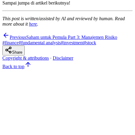
Sampai jumpa di artikel berikutnya!
This post is written/assisted by AI and reviewed by human. Read
more about it
here
.
Previous
Saham untuk Pemula Part 3: Manajemen Risiko
#
finance
#
fundamental analysis
#
investment
#
stock
Share
Copyright & attributions
·
Disclaimer
Back to top