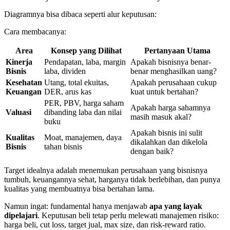
Diagramnya bisa dibaca seperti alur keputusan:
Cara membacanya:
Area
Konsep yang Dilihat
Pertanyaan Utama
Kinerja
Pendapatan, laba, margin
Apakah bisnisnya benar-
Bisnis
laba, dividen
benar menghasilkan uang?
Kesehatan
Utang, total ekuitas,
Apakah perusahaan cukup
Keuangan
DER, arus kas
kuat untuk bertahan?
PER, PBV, harga saham
Apakah harga sahamnya
Valuasi
dibanding laba dan nilai
masih masuk akal?
buku
Apakah bisnis ini sulit
Kualitas
Moat, manajemen, daya
dikalahkan dan dikelola
Bisnis
tahan bisnis
dengan baik?
Target idealnya adalah menemukan perusahaan yang bisnisnya
tumbuh, keuangannya sehat, harganya tidak berlebihan, dan punya
kualitas yang membuatnya bisa bertahan lama.
Namun ingat: fundamental hanya menjawab
apa yang layak
dipelajari
. Keputusan beli tetap perlu melewati manajemen risiko:
harga beli, cut loss, target jual, max size, dan risk-reward ratio.