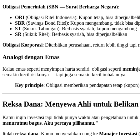
Obligasi Pemerintah (SBN — Surat Berharga Negara)
:
ORI
(Obligasi Ritel Indonesia): Kupon tetap, bisa diperjualbel
SBR
(Savings Bond Ritel): Kupon mengambang, tidak bisa dip
ST
(Sukuk Tabungan): Berbasis syariah, kupon mengambang
SR
(Sukuk Ritel): Berbasis syariah, bisa diperjualbelikan
Obligasi Korporasi
: Diterbitkan perusahaan, return lebih tinggi tapi r
Analogi dengan Emas
Kalau emas seperti menyimpan harta sendiri, obligasi seperti
meminja
semakin kecil risikonya — tapi juga semakin kecil imbalannya.
Key principle
: Obligasi memberikan pendapatan tetap (kupon) 
Reksa Dana: Menyewa Ahli untuk Belika
Kamu ingin investasi tapi tidak punya waktu atau pengetahuan untuk
menurutmu bagus. Aku percaya pilihanmu."
Itulah
reksa dana
. Kamu menyerahkan uang ke
Manajer Investasi
(