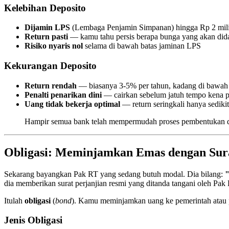
Kelebihan Deposito
Dijamin LPS
(Lembaga Penjamin Simpanan) hingga Rp 2 mili
Return pasti
— kamu tahu persis berapa bunga yang akan did
Risiko nyaris nol
selama di bawah batas jaminan LPS
Kekurangan Deposito
Return rendah
— biasanya 3-5% per tahun, kadang di bawah i
Penalti penarikan dini
— cairkan sebelum jatuh tempo kena p
Uang tidak bekerja optimal
— return seringkali hanya sedikit 
Hampir semua bank telah mempermudah proses pembentukan dep
Obligasi: Meminjamkan Emas dengan Sura
Sekarang bayangkan Pak RT yang sedang butuh modal. Dia bilang:
"
dia memberikan surat perjanjian resmi yang ditanda tangani oleh Pak
Itulah
obligasi
(
bond
). Kamu meminjamkan uang ke pemerintah atau pe
Jenis Obligasi