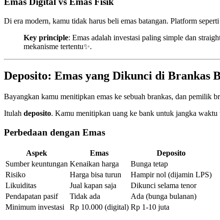
Emas Digital vs Emas Fisik
Di era modern, kamu tidak harus beli emas batangan. Platform sepert
Key principle
: Emas adalah investasi paling simple dan strai
mekanisme tertentu✨.
Deposito: Emas yang Dikunci di Brankas 
Bayangkan kamu menitipkan emas ke sebuah brankas, dan pemilik br
Itulah
deposito
. Kamu menitipkan uang ke bank untuk jangka waktu te
Perbedaan dengan Emas
Aspek
Emas
Deposito
Sumber keuntungan
Kenaikan harga
Bunga tetap
Risiko
Harga bisa turun
Hampir nol (dijamin LPS)
Likuiditas
Jual kapan saja
Dikunci selama tenor
Pendapatan pasif
Tidak ada
Ada (bunga bulanan)
Minimum investasi
Rp 10.000 (digital)
Rp 1-10 juta