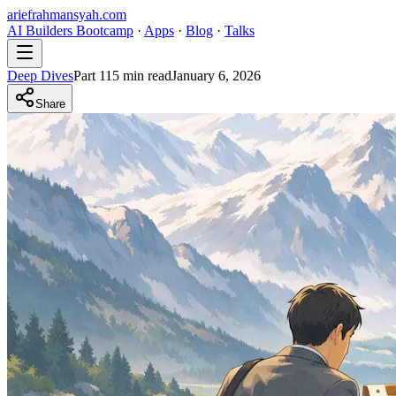
ariefrahmansyah.com
AI Builders Bootcamp
·
Apps
·
Blog
·
Talks
Deep Dives
Part
1
15
min read
January 6, 2026
Share