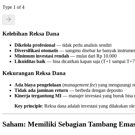
Type
1
of
4
Kelebihan Reksa Dana
Dikelola profesional
— tidak perlu analisis sendiri
Diversifikasi otomatis
— uangmu disebar ke banyak instrume
Minimum investasi rendah
— mulai dari Rp 10.000
Likuiditas baik
— bisa dicairkan kapan saja (T+1 sampai T+7
Kekurangan Reksa Dana
Ada biaya pengelolaan
(
management fee
) yang mengurangi r
Tidak ada jaminan return
— berbeda dengan deposito
Kinerja tergantung MI
— manajer investasi yang buruk bisa 
Key principle
: Reksa dana adalah investasi yang dilakukan o
Saham: Memiliki Sebagian Tambang Ema