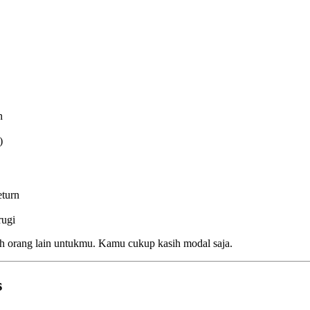
n
)
eturn
rugi
leh orang lain untukmu. Kamu cukup kasih modal saja.
s