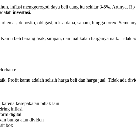
, inflasi menggerogoti daya beli uang itu sekitar 3-5%. Artinya, Rp 10
 adalah
investasi
.
dari emas, deposito, obligasi, reksa dana, saham, hingga forex. Semuan
Kamu beli barang fisik, simpan, dan jual kalau harganya naik. Tidak ada
ederhana:
 Profit kamu adalah selisih harga beli dan harga jual. Tidak ada divi
 karena kesepakatan pihak lain
ring inflasi
form digital
kan bunga atau dividen
sit box