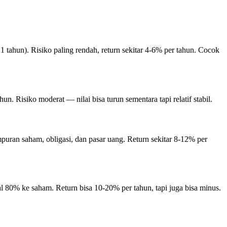
 tahun). Risiko paling rendah, return sekitar 4-6% per tahun. Cocok
. Risiko moderat — nilai bisa turun sementara tapi relatif stabil.
puran saham, obligasi, dan pasar uang. Return sekitar 8-12% per
l 80% ke saham. Return bisa 10-20% per tahun, tapi juga bisa minus.