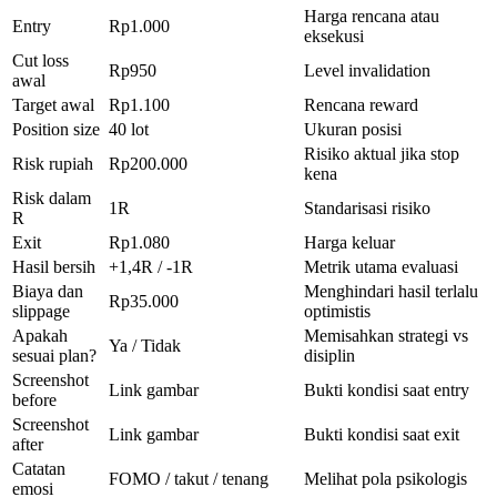
Harga rencana atau
Entry
Rp1.000
eksekusi
Cut loss
Rp950
Level invalidation
awal
Target awal
Rp1.100
Rencana reward
Position size
40 lot
Ukuran posisi
Risiko aktual jika stop
Risk rupiah
Rp200.000
kena
Risk dalam
1R
Standarisasi risiko
R
Exit
Rp1.080
Harga keluar
Hasil bersih
+1,4R / -1R
Metrik utama evaluasi
Biaya dan
Menghindari hasil terlalu
Rp35.000
slippage
optimistis
Apakah
Memisahkan strategi vs
Ya / Tidak
sesuai plan?
disiplin
Screenshot
Link gambar
Bukti kondisi saat entry
before
Screenshot
Link gambar
Bukti kondisi saat exit
after
Catatan
FOMO / takut / tenang
Melihat pola psikologis
emosi