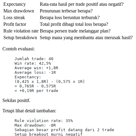
Expectancy
Rata-rata hasil per trade positif atau negatif?
Max drawdown
Penurunan terbesar berapa?
Loss streak
Berapa loss beruntun terburuk?
Profit factor
Total profit dibagi total loss berapa?
Rule violation rate
Berapa persen trade melanggar plan?
Setup breakdown
Setup mana yang membantu atau merusak hasil?
Contoh evaluasi:
Jumlah trade: 40
Win rate: 42,5%
Average win: +1,8R
Average loss: -1R
Expectancy:
(0,425 x 1,8R) - (0,575 x 1R)
= 0,765R - 0,575R
= +0,19R per trade
Sekilas positif.
Tetapi lihat detail tambahan:
Rule violation rate: 35%
Max drawdown: -8R
Sebagian besar profit datang dari 2 trade
Setup breakout murni negatif