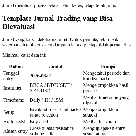
Jurnal membuat proses belajar lebih keras, tetapi lebih jujur.
Template Jurnal Trading yang Bisa
Dievaluasi
Jurnal yang baik tidak harus rumit. Untuk pemula, lebih baik
sederhana tetapi konsisten daripada lengkap tetapi tidak pernah diisi.
Minimal, catat data ini:
Kolom
Contoh
Fungsi
Tanggal
Mengetahui periode dan
2026-06-01
entry
kondisi market
BBCA / BTCUSDT /
Mengelompokkan hasil
Instrumen
XAUUSD
per aset
Melihat timeframe yang
Timeframe
Daily / 1H / 15M
dipakai
Breakout retest / pullback /
Mengelompokkan
Setup
range rejection
strategi
Arah posisi
Buy / sell
Melihat bias arah
Close di atas resistance +
Menguji apakah entry
Alasan entry
volume naik
sesuai aturan