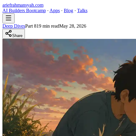
ariefrahmansyah.com
AI Builders Bootcamp
·
Apps
·
Blog
·
Talks
Deep Dives
Part
8
19
min read
May 28, 2026
Share