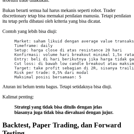
sebelum trade dilakukan.
Bukan berarti semua hal harus mekanis seperti robot. Trader
discretionary tetap bisa memakai penilaian manusia. Tetapi penilaian
itu tetap perlu dibatasi oleh kriteria yang bisa dicatat.
Contoh yang lebih bisa diuji:
Market: saham likuid dengan average value transaks
Timeframe: daily
Setup: harga close di atas resistance 20 hari
Konfirmasi: volume hari breakout minimal 1,5x rata
Entry: beli di hari berikutnya jika harga tidak ga
Cut loss: di bawah low candle breakout atau maksim
Target: take profit sebagian di 2R, sisanya traili
Risk per trade: 0,5% dari modal
Maksimal posisi bersamaan: 5
Aturan ini belum tentu bagus. Tetapi setidaknya bisa diuji.
Kalimat penting:
Strategi yang tidak bisa ditulis dengan jelas
biasanya juga tidak bisa dievaluasi dengan jujur.
Backtest, Paper Trading, dan Forward
Testing