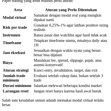
Paper trading yang lebih realistis perlu aturan:
Area
Aturan yang Perlu Ditentukan
Samakan dengan modal real yang mungkin
Modal virtual
dipakai nanti
Gunakan 0,25%-1% agar latihan position sizing
Risk per trade
realistis
Instrumen
Batasi pasar dan watchlist agar hasil tidak acak
Tetapkan timeframe utama, misalnya daily atau
Timeframe
1H
Sesuaikan dengan waktu nyata yang benar-
Jam eksekusi
benar bisa dijalani
Masukkan fee, spread, slippage, pajak, atau
Biaya
asumsi konservatif
Aturan strategi
Kunci entry, invalidation, target, dan exit
Jumlah trade
Evaluasi setelah cukup data, bukan setelah 3
minimum
trade
Durasi minimum
Jalankan melewati beberapa kondisi market
Larangan reset
Jangan reset hanya karena hasil awal buruk
Salah satu kesalahan umum adalah memakai modal virtual terlalu
besar.